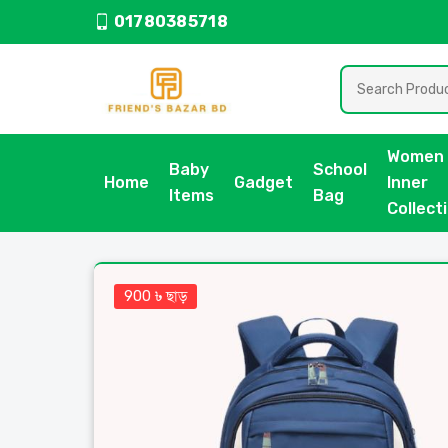
01780385718
Women
Baby
School
Home
Gadget
Inner
Items
Bag
Collect
900 ৳ ছাড়