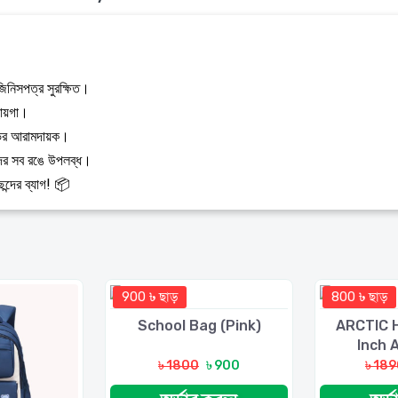
 জিনিসপত্র সুরক্ষিত।
জায়গা।
িনভর আরামদায়ক।
্দের সব রঙে উপলব্ধ।
্দের ব্যাগ! 📦
900 ৳ ছাড়
800 ৳ ছাড়
School Bag (Pink)
ARCTIC 
Inch 
৳ 1800
৳ 900
৳ 18