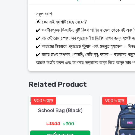
স্কুল ব্যাগ
🌟 কেন এই ব্যাগটি বেছে নেবেন?
✔️ ওয়াটারপ্রুফ ডিজাইন: বৃষ্টি কিংবা পানির ঝামেলা থেকে বই এবং
✔️ বড় স্টোরেজ স্পেস: সব প্রয়োজনীয় জিনিস রাখার জন্য যথেষ্ট 
✔️ আরামের নিশ্চয়তা: প্যাডেড স্ট্র্যাপ এবং মজবুত হ্যান্ডেল – দ
✔️ মজার রঙের অপশন: গোলাপি, নেভি ব্লু, কালো – বাচ্চাদের পছন
আজই অর্ডার করুন এবং আপনার সন্তানের জন্য নিয়ে আসুন তার পছন
Related Product
900 ৳ ছাড়
900 ৳ ছাড়
School Bag (Black)
৳ 1800
৳ 900