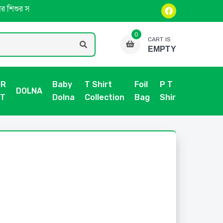
র সম্পূর্ণ প্রয়োজন এক জায়গায়”Trusted Quality✅ | 🚚 Fast Delivery |
0
CART IS
EMPTY
ER
Baby
T Shirt
Foil
P T
DOLNA
ST
Dolna
Collection
Bag
Shirt