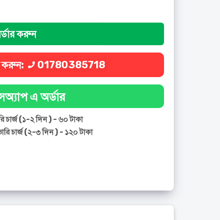
র্ডার করুন
ল করুন:
01780385718
অ্যাপ এ অর্ডার
ি চার্জ (১-২ দিন ) - ৬০ টাকা
ারি চার্জ (২-৩ দিন ) - ১২০ টাকা