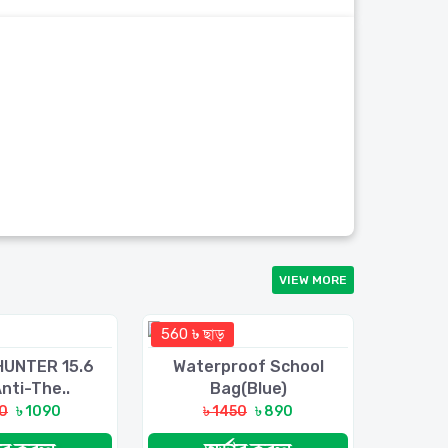
VIEW MORE
560 ৳ ছাড়
HUNTER 15.6
Waterproof School
Anti-The..
Bag(blue)
90
৳ 1090
৳ 1450
৳ 890