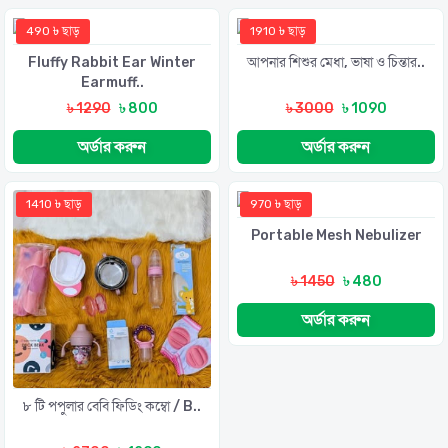
490 ৳ ছাড়
1910 ৳ ছাড়
Fluffy Rabbit Ear Winter
আপনার শিশুর মেধা, ভাষা ও চিন্তার..
Earmuff..
৳ 1290
৳ 800
৳ 3000
৳ 1090
অর্ডার করুন
অর্ডার করুন
1410 ৳ ছাড়
970 ৳ ছাড়
Portable Mesh Nebulizer
৳ 1450
৳ 480
অর্ডার করুন
৮ টি পপুলার বেবি ফিডিং কম্বো / B..