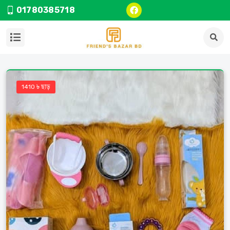
01780385718
1410 ৳ ছাড়